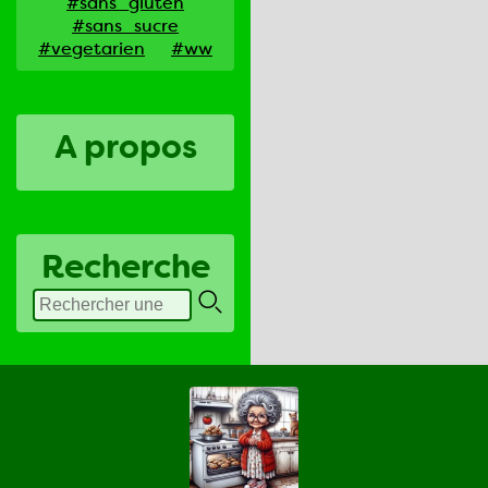
#sans_gluten
#sans_sucre
#vegetarien
#ww
A propos
Recherche