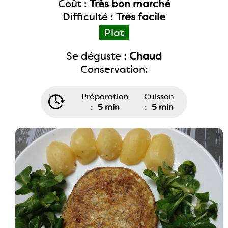
Coût :
Très bon marché
Difficulté :
Très facile
Plat
Se déguste :
Chaud
Conservation:
Préparation
Cuisson
:
5 min
:
5 min