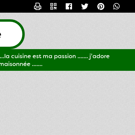
CONTACTER GIGI61
e
..la cuisine est ma passion ....... j'adore
aisonnée .......