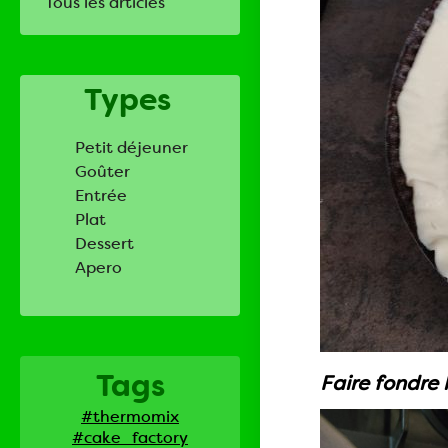
Tous les articles
Types
Petit déjeuner
Goûter
Entrée
Plat
Dessert
Apero
Tags
Faire fondre l
#thermomix
#cake_factory