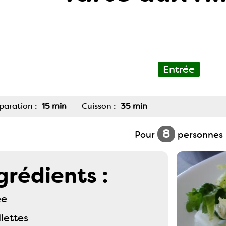
Entrée
paration :
15 min
Cuisson :
35 min
8
Pour
personnes
grédients :
ée
llettes