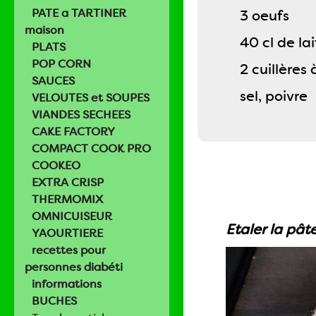
PATE a TARTINER
3 oeufs
maison
40 cl de l
PLATS
POP CORN
2 cuillère
SAUCES
sel, poivre
VELOUTES et SOUPES
VIANDES SECHEES
CAKE FACTORY
COMPACT COOK PRO
COOKEO
EXTRA CRISP
THERMOMIX
OMNICUISEUR
Etaler la pâte
YAOURTIERE
recettes pour
personnes diabéti
informations
BUCHES