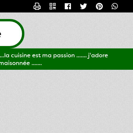
CONTACTER GIGI61
e
..la cuisine est ma passion ....... j'adore
aisonnée .......