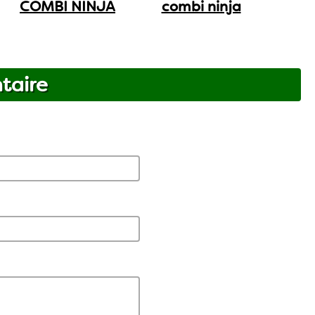
COMBI NINJA
combi ninja
taire