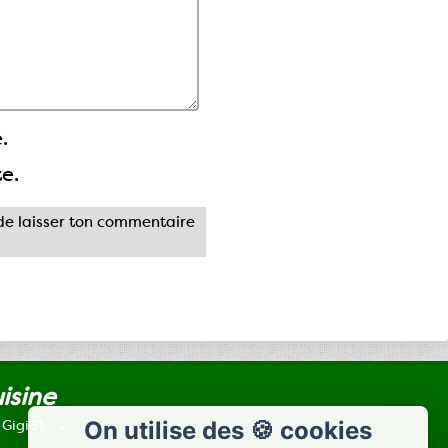
.
te.
e laisser ton commentaire
uisine
 Gigi61.
On utilise des 🍪 cookies