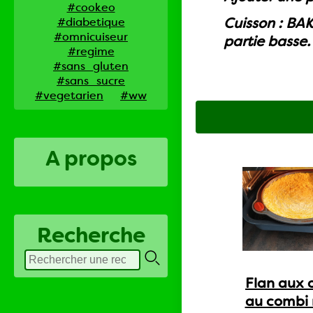
#cookeo
Cuisson : BAK
#diabetique
#omnicuiseur
partie basse.
#regime
#sans_gluten
#sans_sucre
#vegetarien
#ww
A propos
Recherche
Flan aux 
au combi 