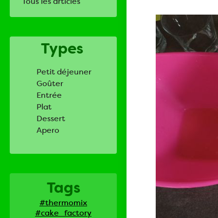
Tous les articles
Types
Petit déjeuner
Goûter
Entrée
Plat
Dessert
Apero
Tags
#thermomix
#cake_factory