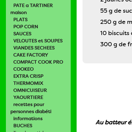
PATE a TARTINER
55 g de su
maison
PLATS
250 g de 
POP CORN
10 biscuits 
SAUCES
VELOUTES et SOUPES
300 g de f
VIANDES SECHEES
CAKE FACTORY
COMPACT COOK PRO
COOKEO
EXTRA CRISP
THERMOMIX
OMNICUISEUR
YAOURTIERE
recettes pour
personnes diabéti
informations
Au batteur él
BUCHES