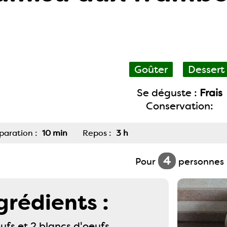
Goûter
Dessert
Se déguste :
Frais
Conservation:
paration :
10 min
Repos :
3 h
4
Pour
personnes
grédients :
ufs et 2 blancs d'oeufs