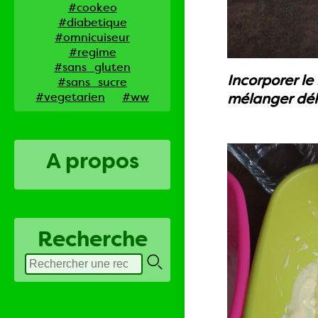
#cookeo
#diabetique
#omnicuiseur
#regime
#sans_gluten
Incorporer le
#sans_sucre
#vegetarien
#ww
mélanger dél
A propos
Recherche