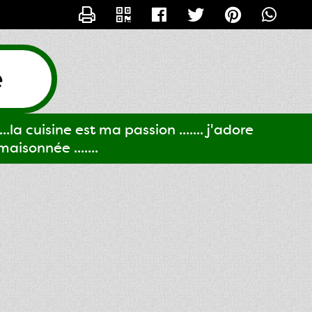
CONTACTER GIGI61
e
..la cuisine est ma passion ....... j'adore
aisonnée .......