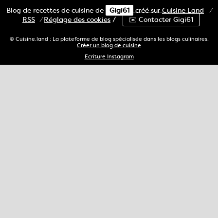
Blog de recettes de cuisine de
Gigi61
créé sur
Cuisine
Land
⁄
RSS
⁄
Réglage des cookies
/
✉️ Contacter Gigi61
© Cuisine.land : La plateforme de blog spécialisée dans les blogs culinaires.
Créer un blog de cuisine
Ecriture Instagram