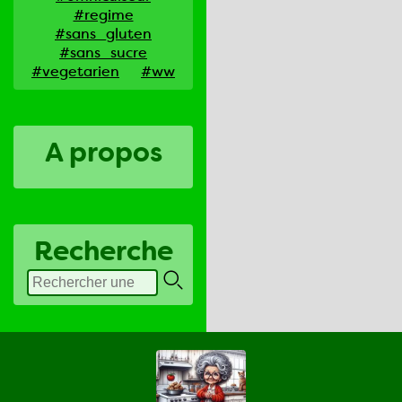
#regime
#sans_gluten
#sans_sucre
#vegetarien
#ww
A propos
Recherche