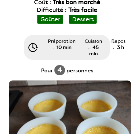
Coût :
Très bon marché
Difficulté :
Très facile
Goûter
Dessert
Préparation
Cuisson
Repos
:
10 min
:
45
:
3 h
min
4
Pour
personnes