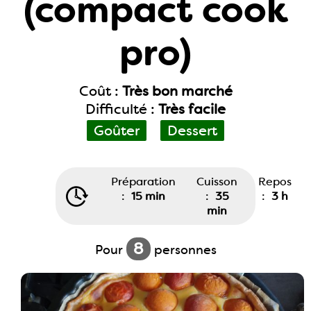
(compact cook
pro)
Coût :
Très bon marché
Difficulté :
Très facile
Goûter
Dessert
Préparation
Cuisson
Repos
:
15 min
:
35
:
3 h
min
8
Pour
personnes