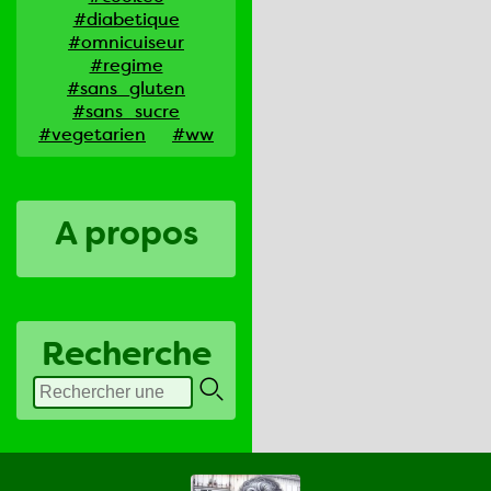
#diabetique
#omnicuiseur
#regime
#sans_gluten
#sans_sucre
#vegetarien
#ww
A propos
Recherche