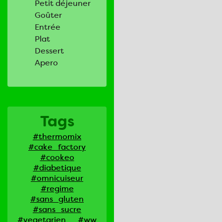
Petit déjeuner
Goûter
Entrée
Plat
Dessert
Apero
Tags
#thermomix
#cake_factory
#cookeo
#diabetique
#omnicuiseur
#regime
#sans_gluten
#sans_sucre
#vegetarien
#ww