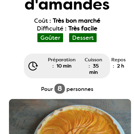
d'amandes
Coût :
Très bon marché
Difficulté :
Très facile
Goûter
Dessert
Préparation
Cuisson
Repos
:
10 min
:
35
:
2 h
min
8
Pour
personnes