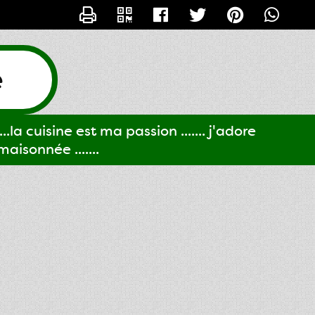
CONTACTER GIGI61
e
..la cuisine est ma passion ....... j'adore
aisonnée .......