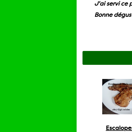
J'ai servi ce
Bonne dégust
Escalope