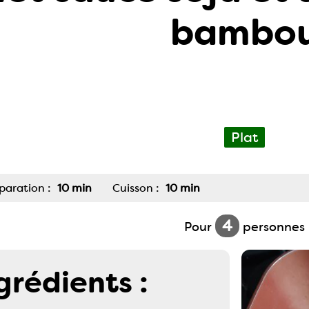
bambo
Plat
paration :
10 min
Cuisson :
10 min
4
Pour
personnes
grédients :