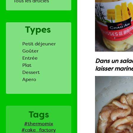
Tous les articles
Types
Petit déjeuner
Goûter
Entrée
Dans un saladi
Plat
laisser marin
Dessert
Apero
Tags
#thermomix
#cake_factory