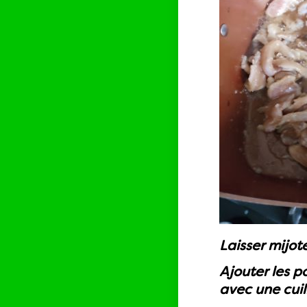
Laisser mijot
Ajouter les p
avec une cuil