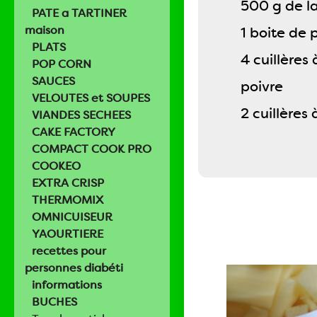
500 g de la
PATE a TARTINER
maison
1 boite de
PLATS
4 cuillères
POP CORN
SAUCES
poivre
VELOUTES et SOUPES
2 cuillères
VIANDES SECHEES
CAKE FACTORY
COMPACT COOK PRO
COOKEO
EXTRA CRISP
THERMOMIX
OMNICUISEUR
YAOURTIERE
recettes pour
personnes diabéti
informations
BUCHES