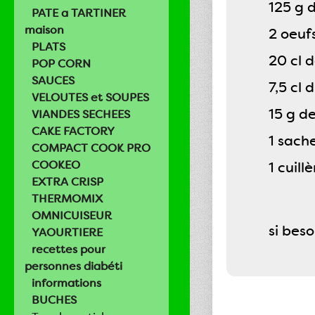
125 g 
PATE a TARTINER
maison
2 oeuf
PLATS
20 cl d
POP CORN
SAUCES
7,5 cl 
VELOUTES et SOUPES
15 g d
VIANDES SECHEES
CAKE FACTORY
1 sache
COMPACT COOK PRO
COOKEO
1 cuil
EXTRA CRISP
THERMOMIX
OMNICUISEUR
si beso
YAOURTIERE
recettes pour
personnes diabéti
informations
BUCHES