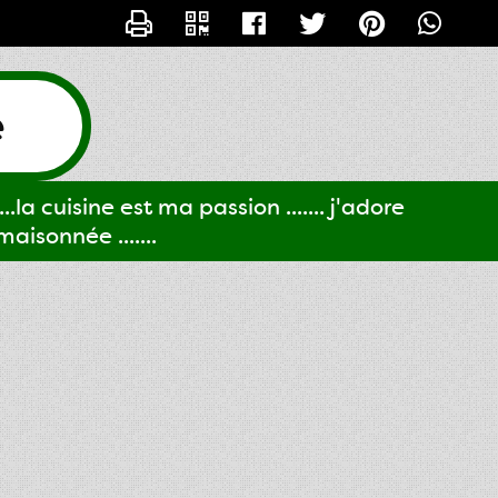
CONTACTER GIGI61
e
..la cuisine est ma passion ....... j'adore
aisonnée .......