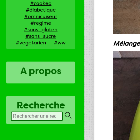
#cookeo
#diabetique
#omnicuiseur
#regime
#sans_gluten
#sans_sucre
#vegetarien
#ww
Mélanger 
A propos
Recherche