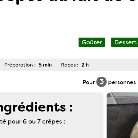
Goûter
Dessert
Préparation :
5 min
Repos :
2 h
3
Pour
personnes
ngrédients :
té pour 6 ou 7 crêpes :