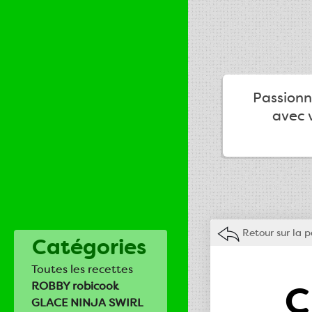
Passionné
avec v
Retour sur la 
Catégories
Toutes les recettes
C
ROBBY robicook
GLACE NINJA SWIRL