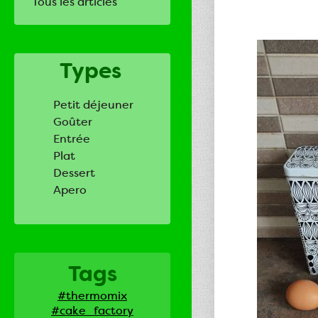
Tous les articles
Types
Petit déjeuner
Goûter
Entrée
Plat
Dessert
Apero
Tags
#thermomix
#cake_factory