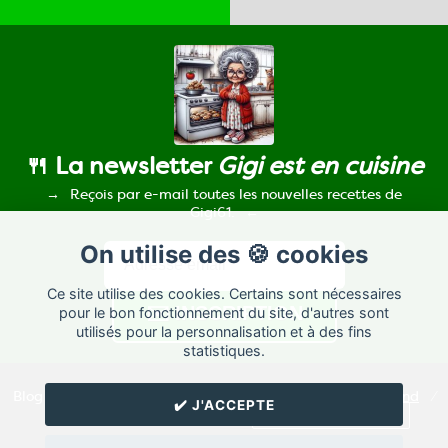
🍴 La newsletter
Gigi est en cuisine
Reçois par e-mail toutes les nouvelles recettes de
Gigi61.
On utilise des 🍪 cookies
Ce site utilise des cookies. Certains sont nécessaires
pour le bon fonctionnement du site, d'autres sont
utilisés pour la personnalisation et à des fins
statistiques.
Blog de recettes de cuisine de
Gigi61
créé sur
Cuisine
Land
⁄
✔️ J'ACCEPTE
RSS
⁄
Réglage des cookies
/
✉️ Contacter Gigi61