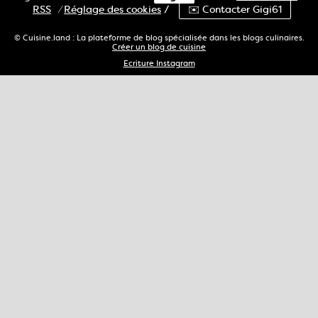
RSS
⁄
Réglage des cookies
/
✉️ Contacter Gigi61
© Cuisine.land : La plateforme de blog spécialisée dans les blogs culinaires.
Créer un blog de cuisine
Ecriture Instagram