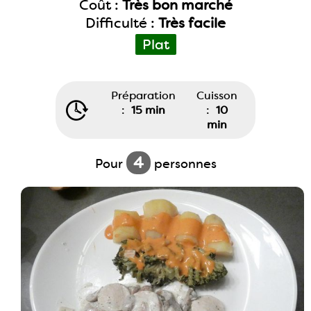
Coût :
Très bon marché
Difficulté :
Très facile
Plat
Préparation
Cuisson
:
15 min
:
10
min
4
Pour
personnes