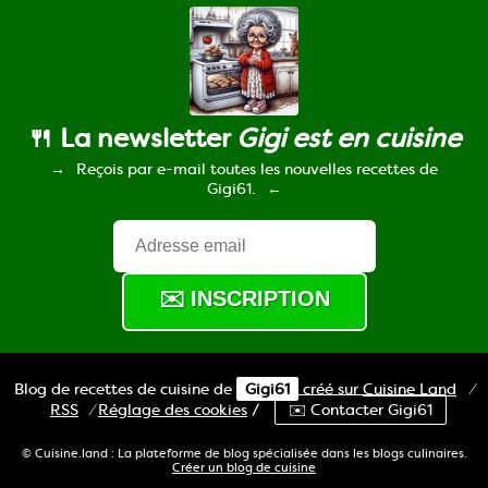
🍴 La newsletter
Gigi est en cuisine
Reçois par e-mail toutes les nouvelles recettes de
Gigi61.
Blog de recettes de cuisine de
Gigi61
créé sur
Cuisine
Land
⁄
RSS
⁄
Réglage des cookies
/
✉️ Contacter Gigi61
© Cuisine.land : La plateforme de blog spécialisée dans les blogs culinaires.
Créer un blog de cuisine