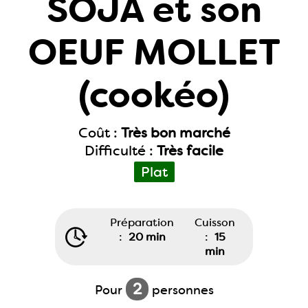
SOJA et son
OEUF MOLLET
(cookéo)
Coût :
Très bon marché
Difficulté :
Très facile
Plat
Préparation
Cuisson
:
20 min
:
15
min
2
Pour
personnes