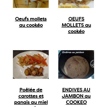
Oeufs mollets
OEUFS
au cookéo
MOLLETS au
cookéo
Poêlée de
ENDIVES AU
carottes et
JAMBON au
panais au miel
COOKEO