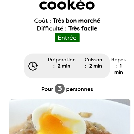
cookéo
Coût :
Très bon marché
Difficulté :
Très facile
Entrée
Préparation
Cuisson
Repos
:
2 min
:
2 min
:
1
min
3
Pour
personnes