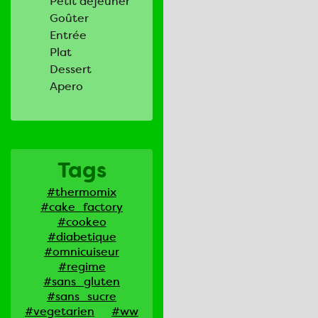
Petit déjeuner
Goûter
Entrée
Plat
Dessert
Apero
Tags
#thermomix
#cake_factory
#cookeo
#diabetique
#omnicuiseur
#regime
#sans_gluten
#sans_sucre
#vegetarien
#ww