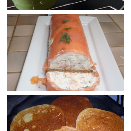
Gratin de macaroni au
0
jambon fumé
Publié le 13/11/2015 à 17:27
Soufflés aux carottes
1
Publié le 29/10/2015 à 21:16