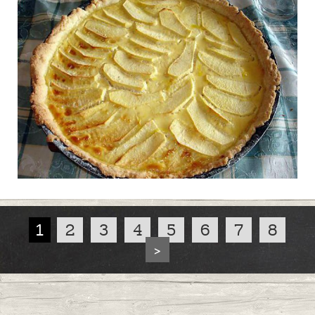
terre
Publié le 04/10/2015 à 15:00
Cabillaud à la tomate
0
Publié le 04/10/2015 à 14:53
1
2
3
4
5
6
7
8
>