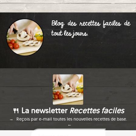
Blog des recettes faciles de
Tarte aux pommes à
0
tout les jours.
l'alsacienne
Publié le 30/08/2015 à 21:34
🍴 La newsletter
Recettes faciles
Reçois par e-mail toutes les nouvelles recettes de base.