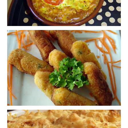
Crèmes à la banane
0
Publié le 13/11/2015 à 17:39
Flan de courgette et
0
carottes