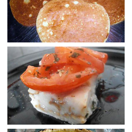
Terrine crémeuse au
3
saumon
Publié le 09/10/2015 à 20:12
Blinis de pommes de
0