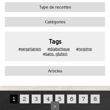
Type de recettes
Catégories
Tags
#vegetarien
#diabetique
#regime
#sans_gluten
Articles
1
2
3
4
5
6
7
8
>