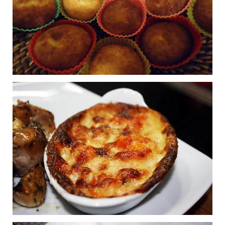
One pan cookie aux
0
mars
Publié le 23/01/2016 à 10:42
Muffins à la noix de
0