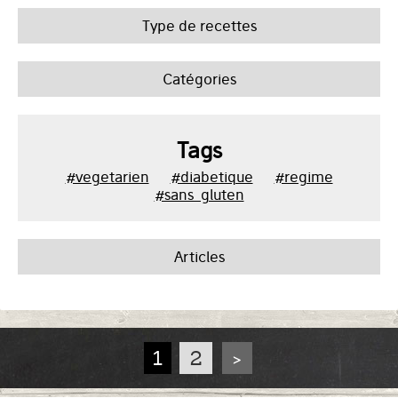
Type de recettes
Catégories
Tags
#vegetarien
#diabetique
#regime
#sans_gluten
Articles
1
2
>