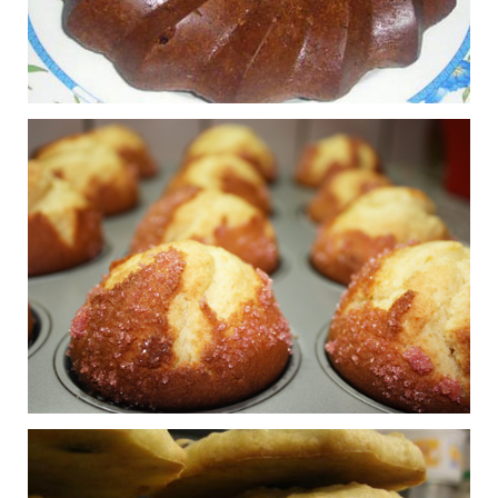
0
Gâteau
Brookies (brownie +
0
aux
cookie)
framboises
Publié le 27/06/2015 à 9:55
Publié le
07/07/2015
à 17:50
Gâteau chocolat noix
0
de coco
Publié le 23/06/2015 à 20:50