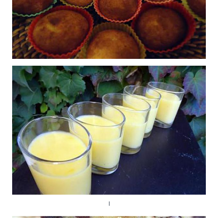
One pan cookie aux
0
mars
Publié le 23/01/2016 à 10:42
Muffins à la noix de
0
coco