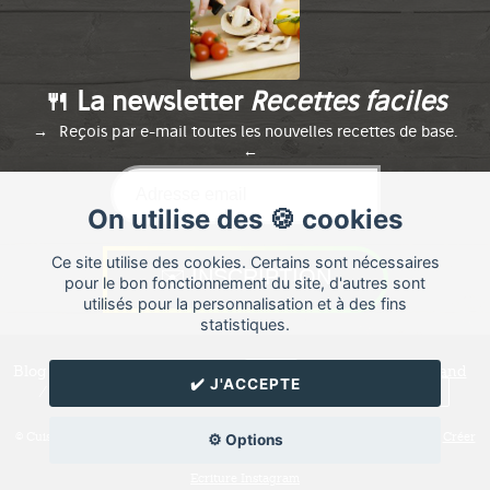
🍴 La newsletter
Recettes faciles
Reçois par e-mail toutes les nouvelles recettes de base.
On utilise des 🍪 cookies
Ce site utilise des cookies. Certains sont nécessaires
pour le bon fonctionnement du site, d'autres sont
utilisés pour la personnalisation et à des fins
statistiques.
Blog de recettes de cuisine de
base
créé sur
Cuisine
Land
✔️ J'ACCEPTE
⁄
RSS
⁄
Réglage des cookies
/
✉️ Contacter base
© Cuisine.land : La plateforme de blog spécialisée dans les blogs culinaires.
Créer
⚙️ Options
un blog de cuisine
Ecriture Instagram