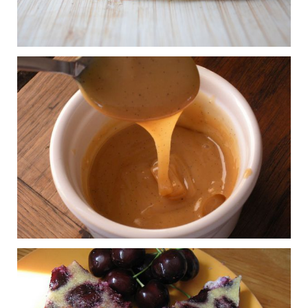
Cookies banane-
0
chocolat
Publié le 22/06/2015 à 17:27
Crêpes
0
Publié le 17/06/2015 à 18:22