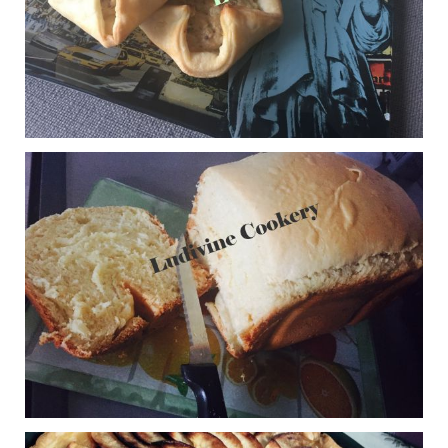
Panna Cotta au coulis
0
de framboises
Publié le 20/11/2016 à 20:04
Carrés feuilletés au
1