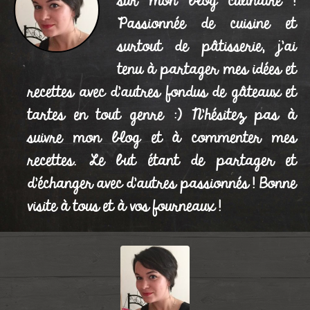
sur mon blog culinaire !
Passionnée de cuisine et
Magdalenas de
0
surtout de pâtisserie, j'ai
Limóns (Madeleines
tenu à partager mes idées et
Espagnoles au citron)
recettes avec d'autres fondus de gâteaux et
tartes en tout genre :) N'hésitez pas à
Publié le 01/11/2016 à 11:06
suivre mon blog et à commenter mes
recettes. Le but étant de partager et
d'échanger avec d'autres passionnés ! Bonne
visite à tous et à vos fourneaux !