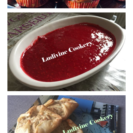
Lasagnes du Dauphiné
0
aux épinards
Publié le 26/11/2016 à 13:38
Muffins au chocolat
0
blanc et aux framboises
Publié le 20/11/2016 à 20:16