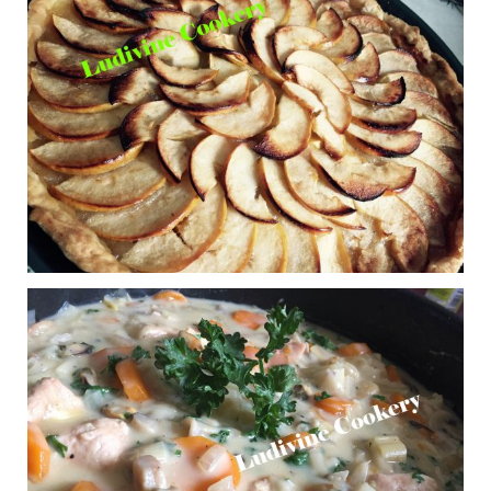
thon et au boursin
Publié le 12/11/2016 à 12:16
Brioche moelleuse à la
0
machine à pain
Publié le 12/11/2016 à 11:59