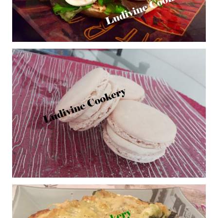
Bavarois à la vanille et
0
miroir aux framboises
Publié le 04/12/2016 à 19:33
Burger crudités
0
Publié le 04/12/2016 à 11:54