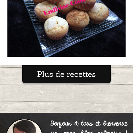
Melomakarona
0
Plus de recettes
(biscuits de Noël grecs à
la cannelle)
Publié le 06/11/2016 à 18:57
Bonjour à tous et bienvenue