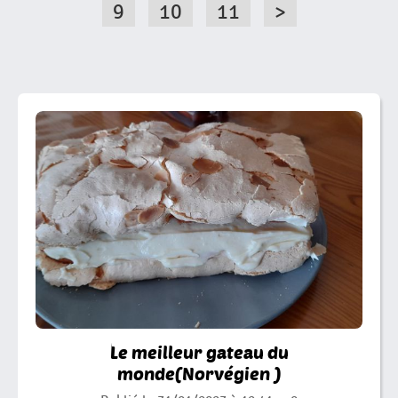
9
10
11
>
Tous
Les
Articles
Le meilleur gateau du
monde(Norvégien )