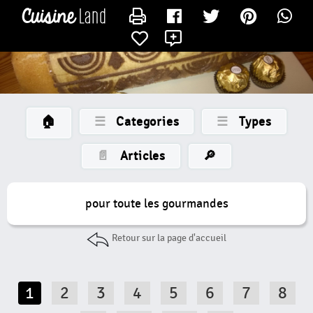
×
×
CATÉGORIES
CONTACTER LAMERECOTCOT
X
des
recettes
Toutes
Les
Recettes
🏠
☰
Categories
☰
Types
Gateaux
Petits
📄
Articles
🔎
Gateaux
Bûche
pour toute les gourmandes
Entremet
Tarte
Retour sur la page d'accueil
Nouvelle
Catégorie
1
2
3
4
5
6
7
8
Tartelette