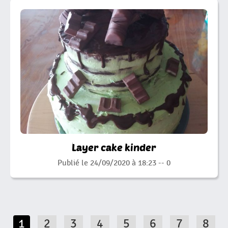
Layer cake kinder
Publié le 24/09/2020 à 18:23 --
0
1
2
3
4
5
6
7
8