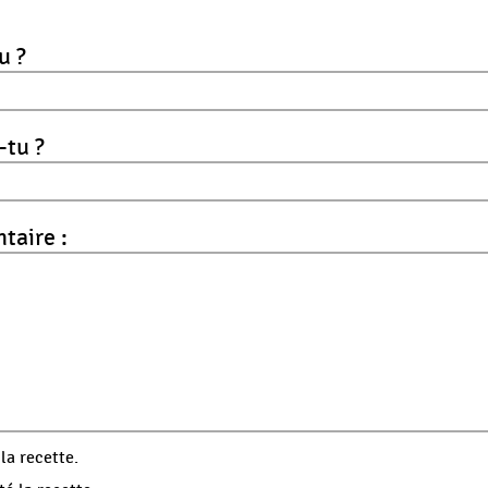
u ?
-tu ?
aire :
 la recette.