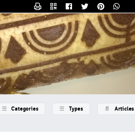
CONTACTER LAMERECOTCOT
☰
Categories
☰
Types
📄
Articles