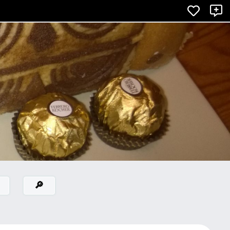
×
X
🔎