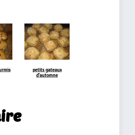
urmis
petits gateaux
d'automne
ire