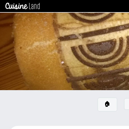
×
CATÉGORIES
des
recettes
Toutes
Les
Recettes
Gateaux
Petits
Gateaux
Bûche
Entremet
Tarte
🏠
Nouvelle
Catégorie
Tartelette