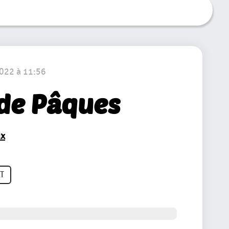
2022 à 11:56
 de Pâques
ux
T