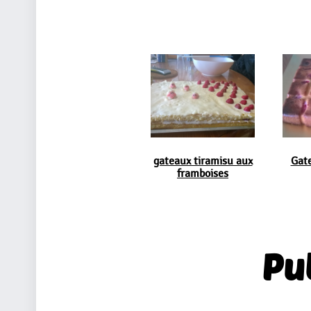
gateaux tiramisu aux
Gat
framboises
Pu