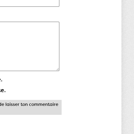
.
te.
e laisser ton commentaire