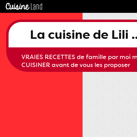
La cuisine de Lili ..
VRAIES RECETTES de famille par moi m
CUISINER avant de vous les proposer