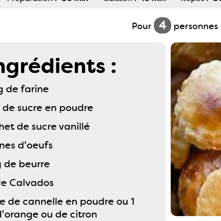
4
Pour
personnes
ngrédients :
g de farine
g de sucre en poudre
het de sucre vanillé
unes d'oeufs
g de beurre
 de Calvados
de de cannelle en poudre ou 1
d'orange ou de citron