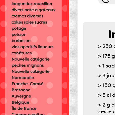
languedoc roussillon
divers pate a gateaux
cremes diverses
cakes sales sucres
potage
I
poisson
barbecue
> 250 
vins aperitifs liqueurs
confitures
> 175 
Nouvelle catégorie
> 1 sac
peches mignons
Nouvelle catégorie
> 3 ja
Normandie
Franche-Comté
> 150 
Bretagne
> 3 cl
Auvergne
Belgique
> 2 g 
Île de france
zeste 
Charente poitou