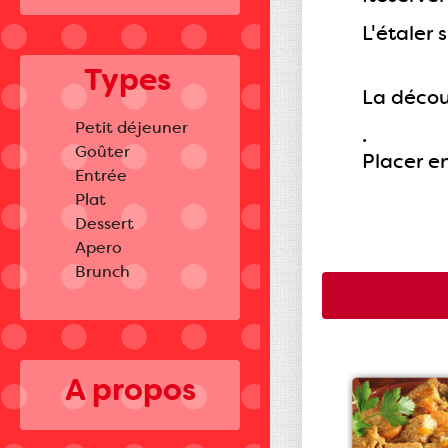
L'étaler
Types
La décou
Petit déjeuner
.
Goûter
Placer e
Entrée
Plat
Dessert
Apero
Brunch
A propos