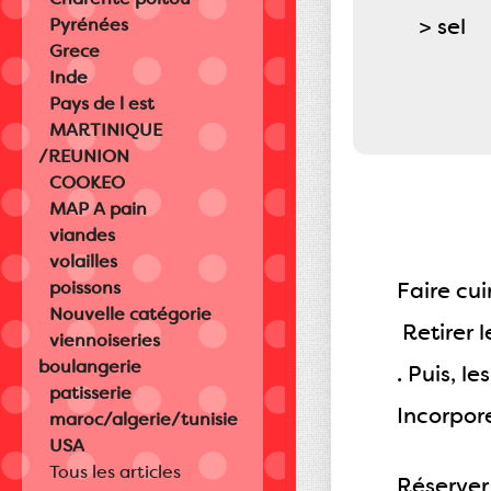
> sel
Pyrénées
Grece
Inde
Pays de l est
MARTINIQUE
/REUNION
COOKEO
MAP A pain
viandes
volailles
poissons
Faire cui
Nouvelle catégorie
Retirer l
viennoiseries
boulangerie
. Puis, l
patisserie
Incorpore
maroc/algerie/tunisie
USA
Tous les articles
Réserver 