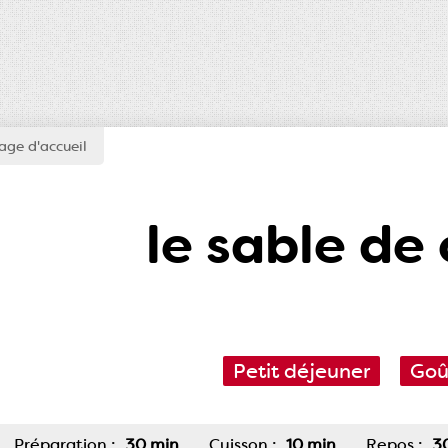
page d'accueil
le sable de
Petit déjeuner
Goû
Préparation :
30 min
Cuisson :
10 min
Repos :
3