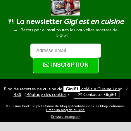
🍴 La newsletter
Gigi est en cuisine
Reçois par e-mail toutes les nouvelles recettes de
Gigi61.
Blog de recettes de cuisine de
Gigi61
créé sur
Cuisine
Land
⁄
RSS
⁄
Réglage des cookies
/
✉️ Contacter Gigi61
© Cuisine.land : La plateforme de blog spécialisée dans les blogs culinaires.
Créer un blog de cuisine
Ecriture Instagram