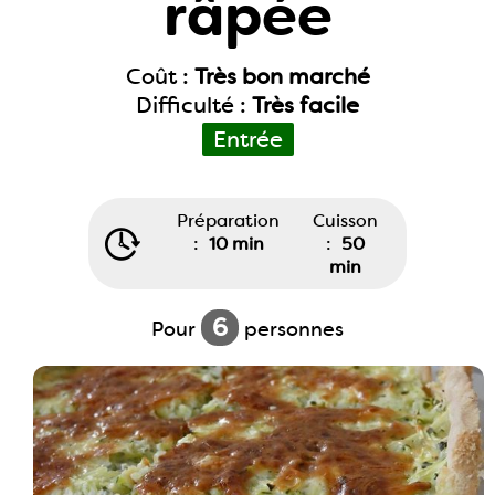
râpée
Coût :
Très bon marché
Difficulté :
Très facile
Entrée
Préparation
Cuisson
:
10 min
:
50
min
6
Pour
personnes