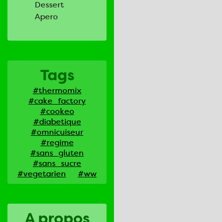
Dessert
Apero
Tags
#thermomix
#cake_factory
#cookeo
#diabetique
#omnicuiseur
#regime
#sans_gluten
#sans_sucre
#vegetarien
#ww
A propos