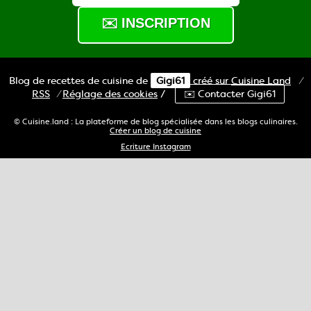
Blog de recettes de cuisine de
Gigi61
créé sur
Cuisine
Land
⁄
RSS
⁄
Réglage des cookies
/
✉️ Contacter Gigi61
© Cuisine.land : La plateforme de blog spécialisée dans les blogs culinaires.
Créer un blog de cuisine
Ecriture Instagram