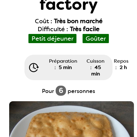
factory
Coût :
Très bon marché
Difficulté :
Très facile
Petit déjeuner
Goûter
Préparation
Cuisson
Repos
:
5 min
:
45
:
2 h
min
6
Pour
personnes