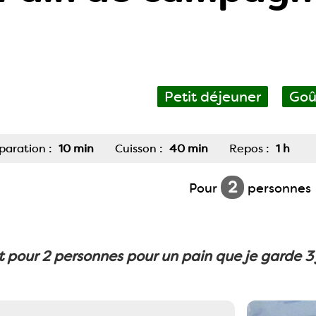
Petit déjeuner
Goû
paration :
10 min
Cuisson :
40 min
Repos :
1 h
2
Pour
personnes
t pour 2 personnes pour un pain que je garde 3