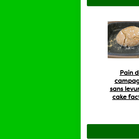
Pain 
campa
sans levu
cake fac