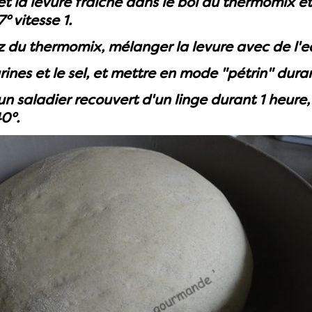
et la levure fraîche dans le bol du thermomix e
° vitesse 1.
z du thermomix, mélanger la levure avec de l'e
arines et le sel, et mettre en mode "pétrin" dura
un saladier recouvert
d'un linge durant 1 heure,
0°.