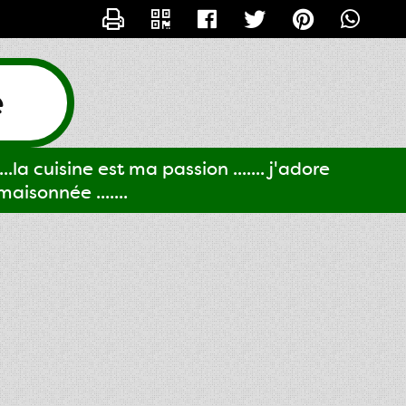
CONTACTER GIGI61
e
..la cuisine est ma passion ....... j'adore
aisonnée .......