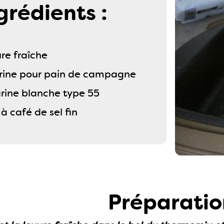
grédients :
ure fraîche
arine pour pain de campagne
arine blanche type 55
 à café de sel fin
Préparatio