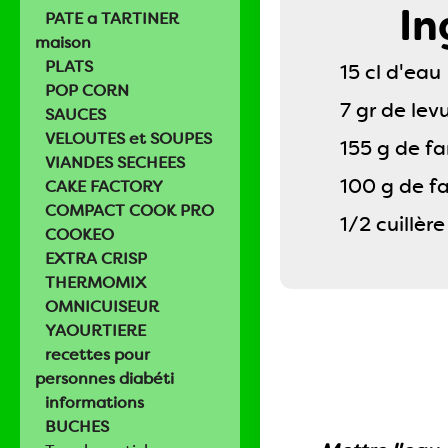
In
PATE a TARTINER
maison
PLATS
15 cl d'eau
POP CORN
7 gr de lev
SAUCES
VELOUTES et SOUPES
155 g de f
VIANDES SECHEES
100 g de f
CAKE FACTORY
COMPACT COOK PRO
1/2 cuillère
COOKEO
EXTRA CRISP
THERMOMIX
OMNICUISEUR
YAOURTIERE
recettes pour
personnes diabéti
informations
BUCHES