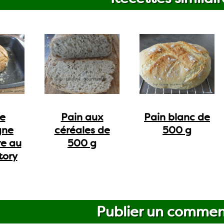
de
Pain aux
Pain blanc de
gne
céréales de
500 g
re au
500 g
tory
Publier un commen