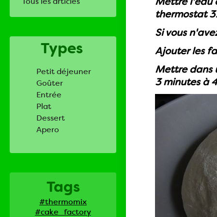
Mettre l'eau 
Tous les articles
thermostat 37
Si vous n'ave
Types
Ajouter les f
Mettre dans 
Petit déjeuner
3 minutes à 4
Goûter
Entrée
Plat
Dessert
Apero
Tags
#thermomix
#cake_factory