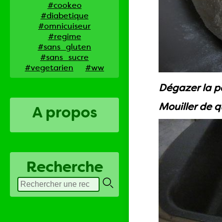
#cookeo
#diabetique
#omnicuiseur
#regime
#sans_gluten
#sans_sucre
#vegetarien
#ww
Dégazer la pâ
Mouiller de q
A propos
Recherche