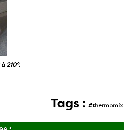
à 210°.
Tags :
#thermomix
es :