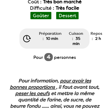
Coût :
Très bon marché
Difficulté :
Très facile
Goûter
Dessert
Préparation
Cuisson
Repos
:
10 min
:
35
:
2 h
min
4
Pour
personnes
Pour information,
pour avoir les
bonnes proportions ,
il faut avant tout,
peser les oeufs
et mettre la même
quantité de farine, de sucre, de
beurre fondu ...... ainsi, vous ne pouvez