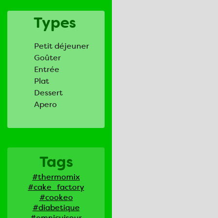
Types
Petit déjeuner
Goûter
Entrée
Plat
Dessert
Apero
Tags
#thermomix
#cake_factory
#cookeo
#diabetique
#omnicuiseur