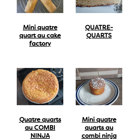
Mini quatre
QUATRE-
quart au cake
QUARTS
factory
Quatre quarts
Mini quatre
au COMBI
quarts au
NINJA
combi ninja