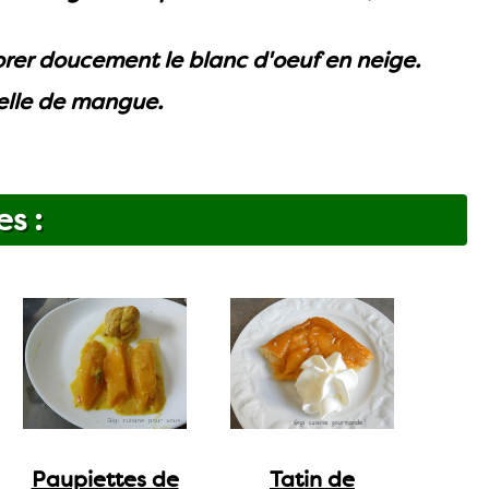
porer doucement le blanc d'oeuf en neige.
melle de mangue.
es :
Paupiettes de
Tatin de