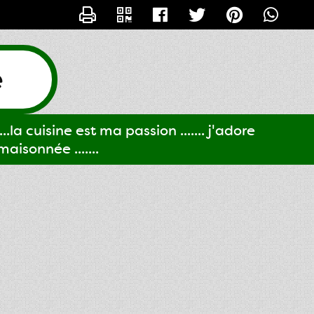
CONTACTER GIGI61
e
..la cuisine est ma passion ....... j'adore
aisonnée .......