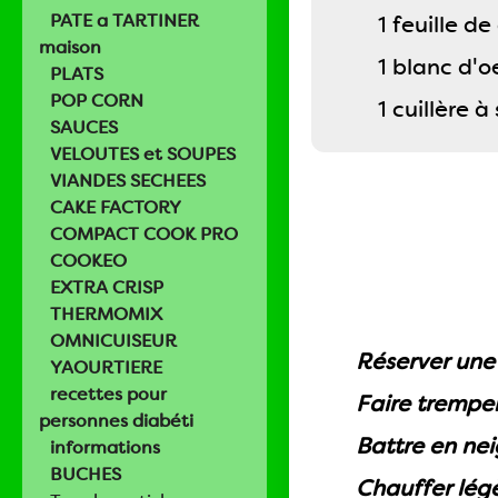
PATE a TARTINER
1 feuille de
maison
1 blanc d'o
PLATS
POP CORN
1 cuillère 
SAUCES
VELOUTES et SOUPES
VIANDES SECHEES
CAKE FACTORY
COMPACT COOK PRO
COOKEO
EXTRA CRISP
THERMOMIX
OMNICUISEUR
Réserver une
YAOURTIERE
recettes pour
Faire tremper 
personnes diabéti
Battre en nei
informations
BUCHES
Chauffer légè