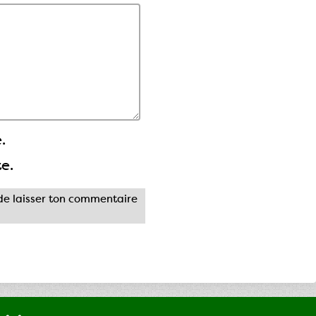
.
te.
e laisser ton commentaire