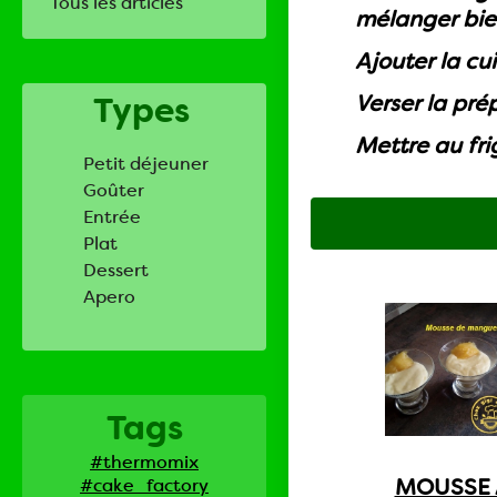
Tous les articles
mélanger bie
Ajouter la cu
Types
Verser la pr
Mettre au fr
Petit déjeuner
Goûter
Entrée
Plat
Dessert
Apero
Tags
#thermomix
MOUSSE 
#cake_factory