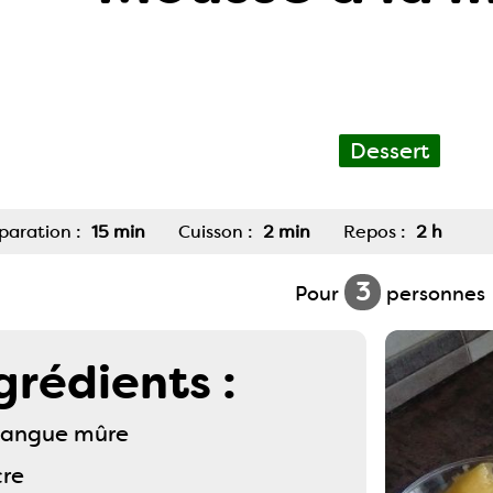
Dessert
paration :
15 min
Cuisson :
2 min
Repos :
2 h
3
Pour
personnes
grédients :
mangue mûre
cre