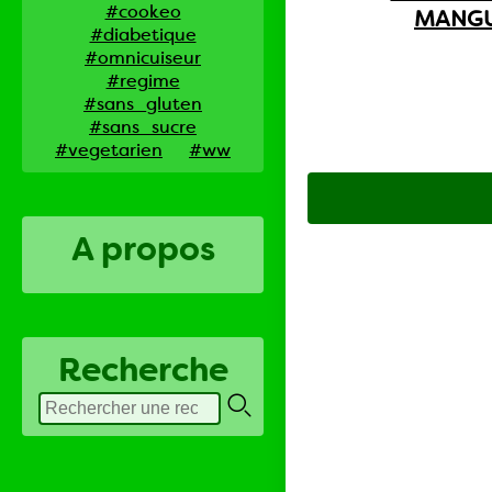
#cookeo
MANG
#diabetique
#omnicuiseur
#regime
#sans_gluten
#sans_sucre
#vegetarien
#ww
A propos
Recherche