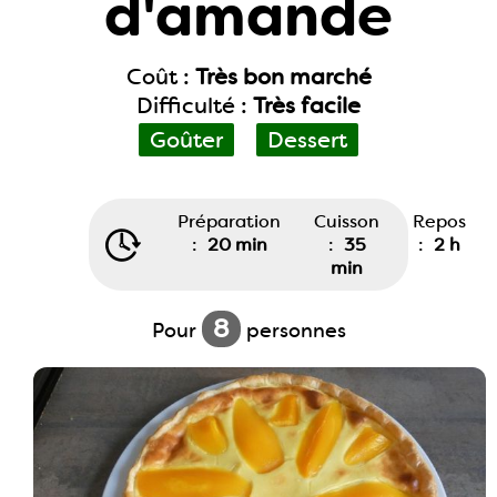
d'amande
Coût :
Très bon marché
Difficulté :
Très facile
Goûter
Dessert
Préparation
Cuisson
Repos
:
20 min
:
35
:
2 h
min
8
Pour
personnes