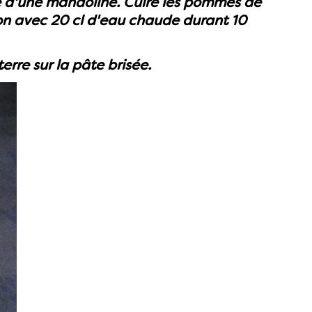
de d'une mandoline. Cuire les pommes de
ion avec 20 cl d'eau chaude durant 10
rre sur la pâte brisée.