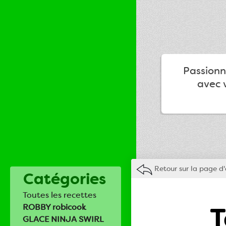
Passionné
avec v
Retour sur la page d'
Catégories
Toutes les recettes
T
ROBBY robicook
GLACE NINJA SWIRL