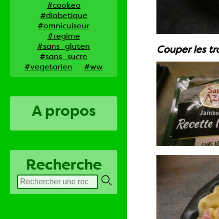
#cookeo
#diabetique
#omnicuiseur
#regime
#sans_gluten
Couper les tr
#sans_sucre
#vegetarien
#ww
A propos
Recherche