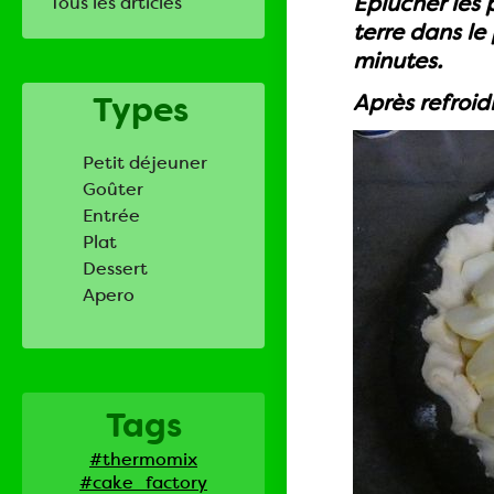
Eplucher les 
Tous les articles
terre dans le
minutes.
Types
Après refroid
Petit déjeuner
Goûter
Entrée
Plat
Dessert
Apero
Tags
#thermomix
#cake_factory