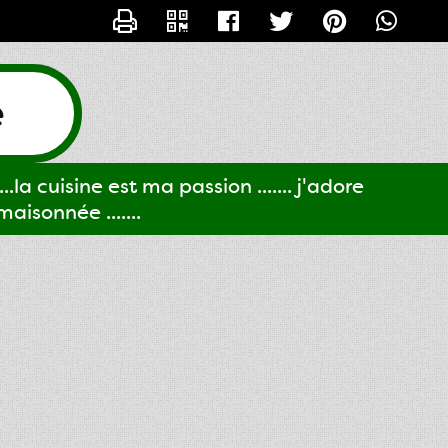
CONTACTER GIGI61
e
..la cuisine est ma passion ....... j'adore
aisonnée .......