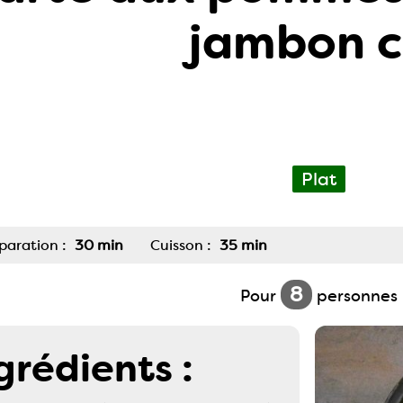
jambon c
Plat
paration :
30 min
Cuisson :
35 min
8
Pour
personnes
grédients :