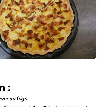
n :
rver au frigo.