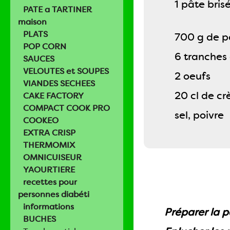
1 pâte bris
PATE a TARTINER
maison
PLATS
700 g de p
POP CORN
6 tranches
SAUCES
VELOUTES et SOUPES
2 oeufs
VIANDES SECHEES
20 cl de cr
CAKE FACTORY
COMPACT COOK PRO
sel, poivre
COOKEO
EXTRA CRISP
THERMOMIX
OMNICUISEUR
YAOURTIERE
recettes pour
personnes diabéti
informations
Préparer la pâ
BUCHES