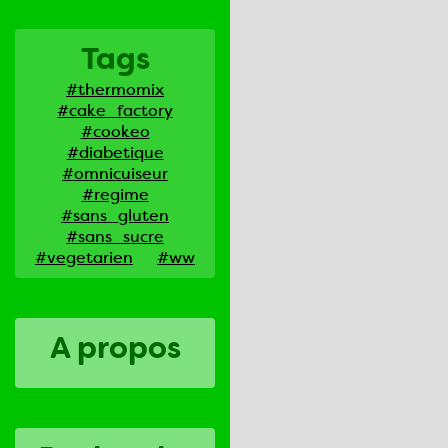
Tags
#thermomix
#cake_factory
#cookeo
#diabetique
#omnicuiseur
#regime
#sans_gluten
#sans_sucre
#vegetarien
#ww
A propos