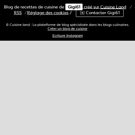
Blog de recettes de cuisine de
Gigi61
créé sur
Cuisine
Land
⁄
RSS
⁄
Réglage des cookies
/
✉️ Contacter Gigi61
© Cuisine.land : La plateforme de blog spécialisée dans les blogs culinaires.
Créer un blog de cuisine
Ecriture Instagram