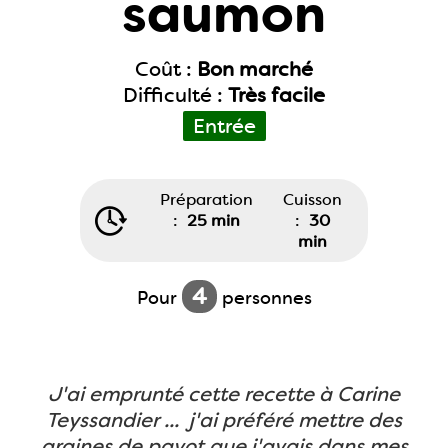
saumon
Coût :
Bon marché
Difficulté :
Très facile
Entrée
Préparation
Cuisson
:
25 min
:
30
min
4
Pour
personnes
J'ai emprunté cette recette à Carine
Teyssandier ... j'ai préféré mettre des
graines de pavot que j'avais dans mes