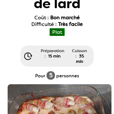
de lard
Coût :
Bon marché
Difficulté :
Très facile
Plat
Préparation
Cuisson
:
15 min
:
35
min
5
Pour
personnes