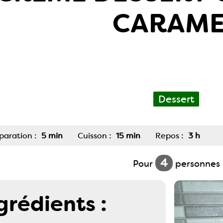
CARAME
Dessert
paration :
5 min
Cuisson :
15 min
Repos :
3 h
4
Pour
personnes
grédients :