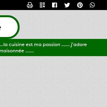
CONTACTER GIGI61
e
..la cuisine est ma passion ....... j'adore
aisonnée .......