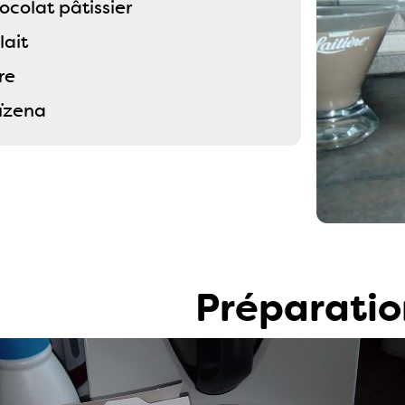
colat pâtissier
lait
re
ïzena
Préparatio