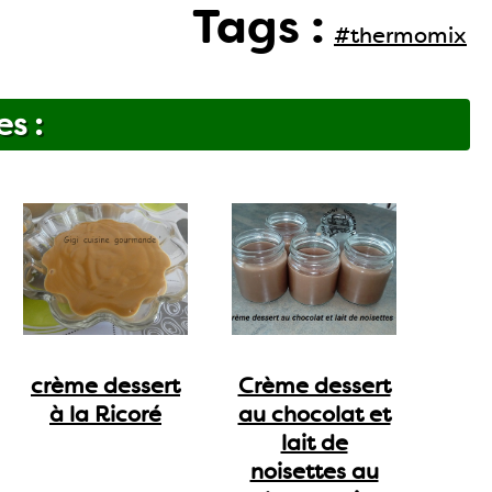
Tags :
#thermomix
es :
crème dessert
Crème dessert
à la Ricoré
au chocolat et
lait de
noisettes au