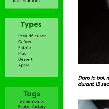
Tous les articles
Types
Petit déjeuner
Goûter
Entrée
Plat
Dessert
Apero
Dans le bol, 
durant 15 se
Tags
#thermomix
#cake_factory