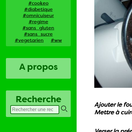
#cookeo
#diabetique
#omnicuiseur
#regime
#sans_gluten
#sans_sucre
#vegetarien
#ww
A propos
Recherche
Ajouter le fou
Mettre à cuir
Verser la pré