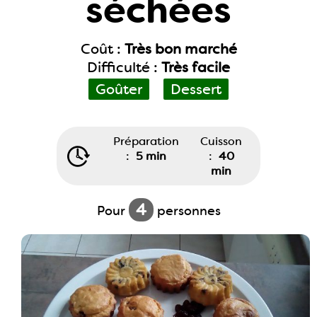
séchées
Coût :
Très bon marché
Difficulté :
Très facile
Goûter
Dessert
Préparation
Cuisson
:
5 min
:
40
min
4
Pour
personnes