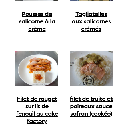
Pousses de
Tagliatelles
salicorne à la
aux salicornes
crème
crémés
Filet de rouget
filet de truite et
sur lit de
poireaux sauce
fenouil au cake
safran (cookéo)
factory