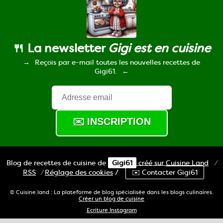
🍴 La newsletter
Gigi est en cuisine
Reçois par e-mail toutes les nouvelles recettes de
Gigi61.
Blog de recettes de cuisine de
Gigi61
créé sur
Cuisine
Land
⁄
RSS
⁄
Réglage des cookies
/
✉️ Contacter Gigi61
© Cuisine.land : La plateforme de blog spécialisée dans les blogs culinaires.
Créer un blog de cuisine
Ecriture Instagram