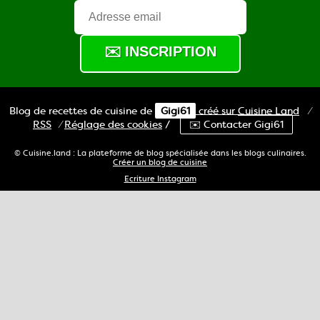
Blog de recettes de cuisine de
Gigi61
créé sur
Cuisine
Land
⁄
RSS
⁄
Réglage des cookies
/
✉️ Contacter Gigi61
© Cuisine.land : La plateforme de blog spécialisée dans les blogs culinaires.
Créer un blog de cuisine
Ecriture Instagram