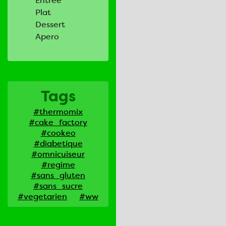
Entrée
Plat
Dessert
Apero
Tags
#thermomix
#cake_factory
#cookeo
#diabetique
#omnicuiseur
#regime
#sans_gluten
#sans_sucre
#vegetarien
#ww