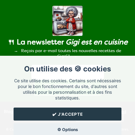
🍴 La newsletter
Gigi est en cuisine
Reçois par e-mail toutes les nouvelles recettes de
Gigi61.
On utilise des 🍪 cookies
Ce site utilise des cookies. Certains sont nécessaires
pour le bon fonctionnement du site, d'autres sont
utilisés pour la personnalisation et à des fins
statistiques.
Blog de recettes de cuisine de
Gigi61
créé sur
Cuisine
Land
⁄
✔️ J'ACCEPTE
RSS
⁄
Réglage des cookies
/
✉️ Contacter Gigi61
⚙️ Options
© Cuisine.land : La plateforme de blog spécialisée dans les blogs culinaires.
Créer un blog de cuisine