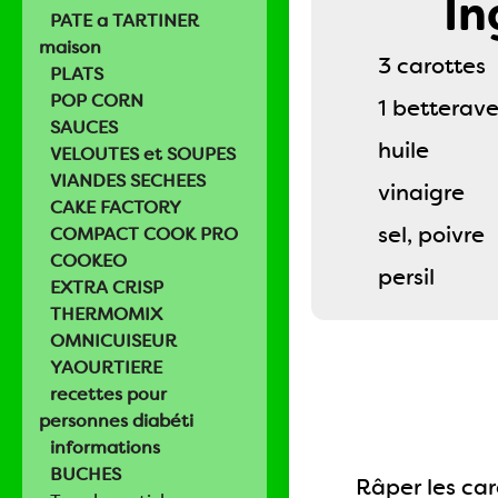
In
PATE a TARTINER
maison
3 carottes
PLATS
POP CORN
1 betterav
SAUCES
huile
VELOUTES et SOUPES
VIANDES SECHEES
vinaigre
CAKE FACTORY
sel, poivre
COMPACT COOK PRO
COOKEO
persil
EXTRA CRISP
THERMOMIX
OMNICUISEUR
YAOURTIERE
recettes pour
personnes diabéti
informations
BUCHES
Râper les car