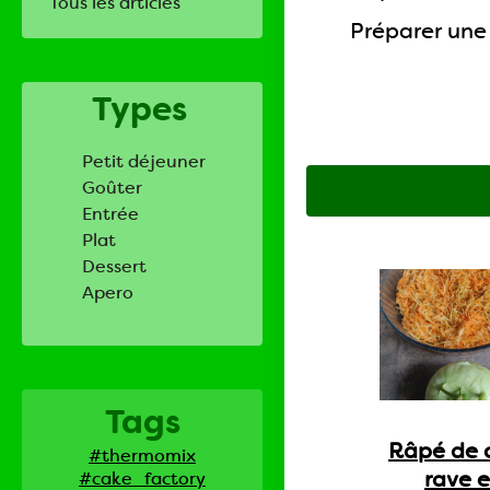
Tous les articles
Préparer une 
Types
Petit déjeuner
Goûter
Entrée
Plat
Dessert
Apero
Tags
Râpé de 
#thermomix
rave e
#cake_factory