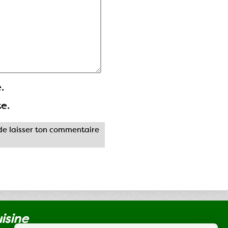
.
te.
e laisser ton commentaire
uisine