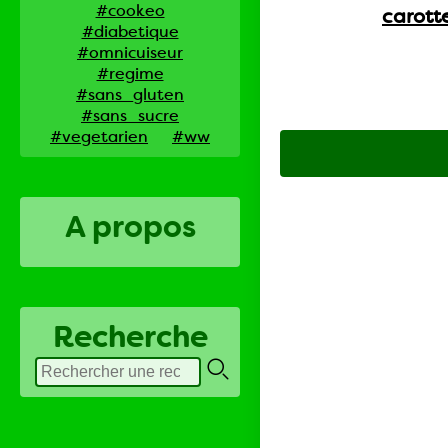
#cookeo
carott
#diabetique
#omnicuiseur
#regime
#sans_gluten
#sans_sucre
#vegetarien
#ww
A propos
Recherche