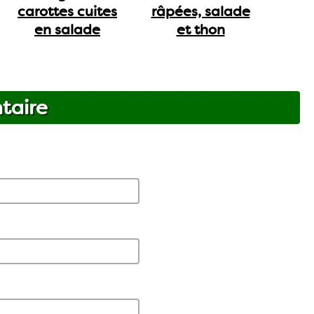
carottes cuites
râpées, salade
en salade
et thon
taire