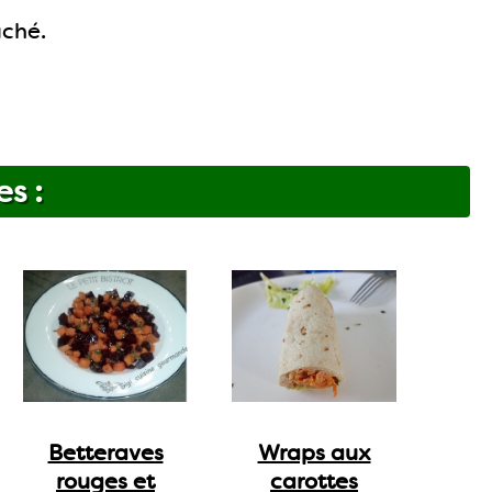
âché.
es :
Betteraves
Wraps aux
rouges et
carottes