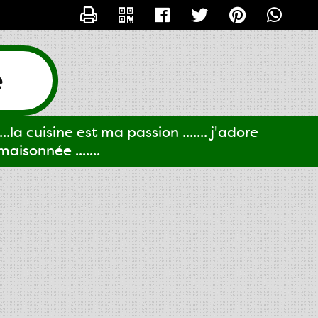
CONTACTER GIGI61
e
..la cuisine est ma passion ....... j'adore
aisonnée .......