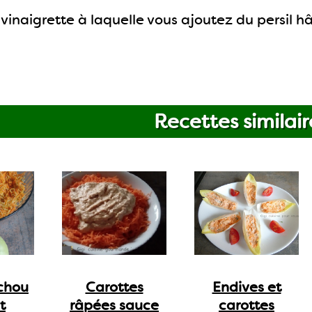
vinaigrette à laquelle vous ajoutez du persil h
Recettes similair
chou
Carottes
Endives et
t
râpées sauce
carottes