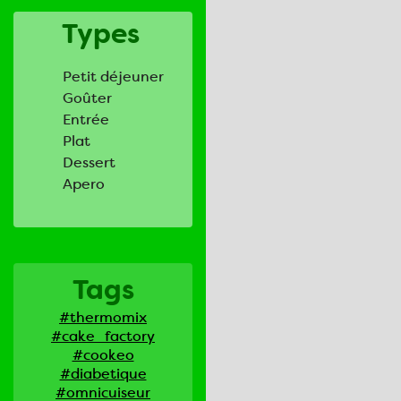
Types
Petit déjeuner
Goûter
Entrée
Plat
Dessert
Apero
Tags
#thermomix
#cake_factory
#cookeo
#diabetique
#omnicuiseur