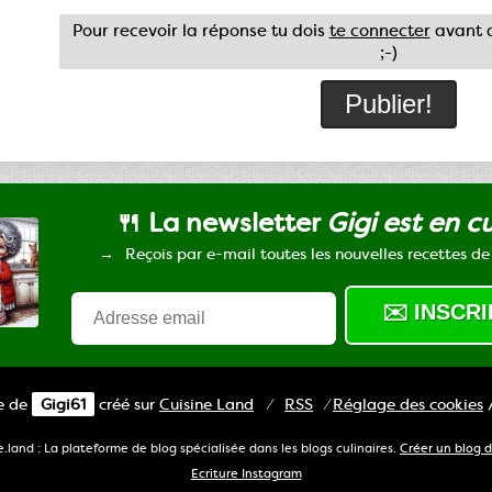
Pour recevoir la réponse tu dois
te connecter
avant d
;-)
🍴 La newsletter
Gigi est en c
Reçois par e-mail toutes les nouvelles recettes de
ne de
Gigi61
créé sur
Cuisine
Land
⁄
RSS
⁄
Réglage des cookies
e.land : La plateforme de blog spécialisée dans les blogs culinaires.
Créer un blog d
Ecriture Instagram