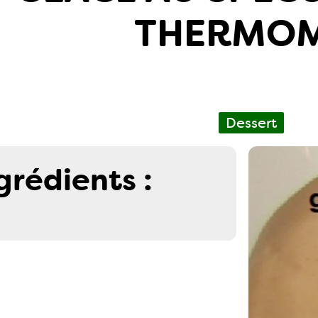
THERMOM
Dessert
grédients :