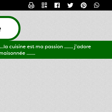
CONTACTER GIGI61
e
..la cuisine est ma passion ....... j'adore
aisonnée .......