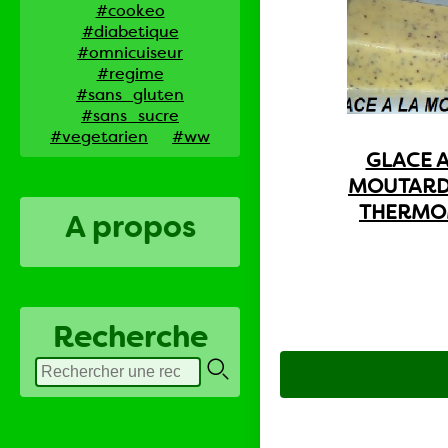
#cookeo
#diabetique
#omnicuiseur
#regime
#sans_gluten
#sans_sucre
#vegetarien
#ww
GLACE A
MOUTARD
THERMO
A propos
Recherche