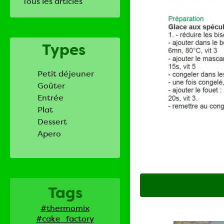
Tous les articles
Types
Petit déjeuner
Goûter
Entrée
Plat
Dessert
Apero
Tags
#thermomix
#cake_factory