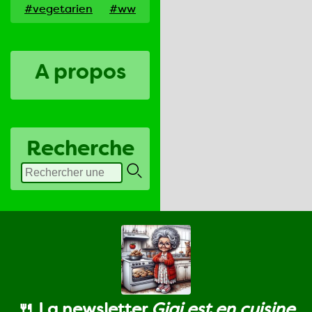
#vegetarien
#ww
A propos
Recherche
🍴 La newsletter
Gigi est en cuisine