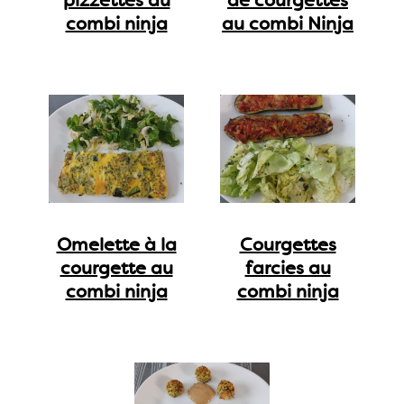
combi ninja
au combi Ninja
Omelette à la
Courgettes
courgette au
farcies au
combi ninja
combi ninja