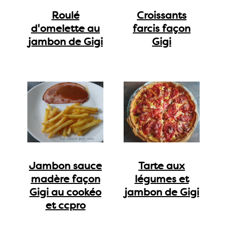
Roulé
Croissants
d'omelette au
farcis façon
jambon de Gigi
Gigi
Jambon sauce
Tarte aux
madère façon
légumes et
Gigi au cookéo
jambon de Gigi
et ccpro