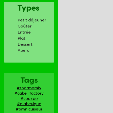
Types
Petit déjeuner
Goûter
Entrée
Plat
Dessert
Apero
Tags
#thermomix
#cake_factory
#cookeo
#diabetique
#omnicuiseur