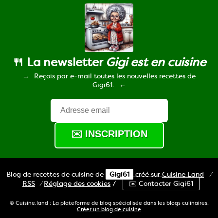
🍴 La newsletter
Gigi est en cuisine
Reçois par e-mail toutes les nouvelles recettes de
Gigi61.
Blog de recettes de cuisine de
Gigi61
créé sur
Cuisine
Land
⁄
RSS
⁄
Réglage des cookies
/
✉️ Contacter Gigi61
© Cuisine.land : La plateforme de blog spécialisée dans les blogs culinaires.
Créer un blog de cuisine