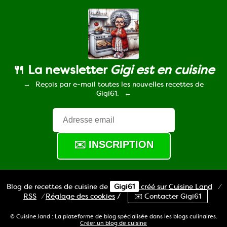
🍴 La newsletter
Gigi est en cuisine
Reçois par e-mail toutes les nouvelles recettes de
Gigi61.
Blog de recettes de cuisine de
Gigi61
créé sur
Cuisine
Land
⁄
RSS
⁄
Réglage des cookies
/
✉️ Contacter Gigi61
© Cuisine.land : La plateforme de blog spécialisée dans les blogs culinaires.
Créer un blog de cuisine