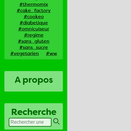
#thermomix
#cake_factory
#cookeo
#diabetique
#omnicuiseur
#regime
#sans_gluten
#sans_sucre
#vegetarien
#ww
A propos
Recherche