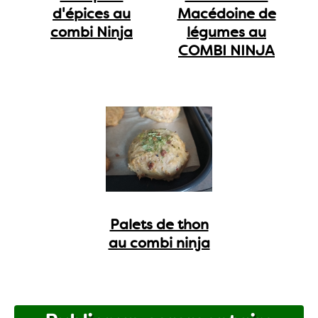
d'épices au
Macédoine de
combi Ninja
légumes au
COMBI NINJA
Palets de thon
au combi ninja