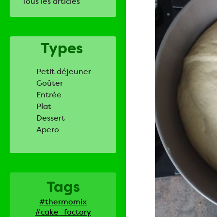
Tous les articles
Types
Petit déjeuner
Goûter
Entrée
Plat
Dessert
Apero
Tags
#thermomix
#cake_factory