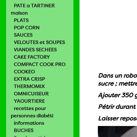
PATE a TARTINER
maison
PLATS
POP CORN
SAUCES
VELOUTES et SOUPES
VIANDES SECHEES
CAKE FACTORY
COMPACT COOK PRO
COOKEO
Dans un robo
EXTRA CRISP
sucre ; mettr
THERMOMIX
OMNICUISEUR
Ajouter 350 g 
YAOURTIERE
Pétrir durant
recettes pour
personnes diabéti
Laisser repos
informations
BUCHES