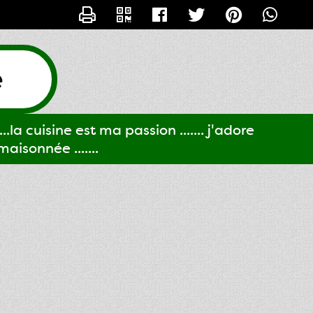
CONTACTER GIGI61
e
..la cuisine est ma passion ....... j'adore
aisonnée .......