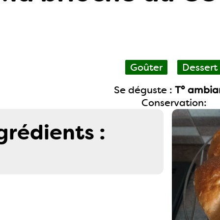
Goûter
Dessert
Se déguste :
T° ambia
Conservation:
grédients :