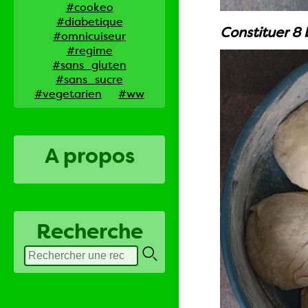
#cookeo
#diabetique
Constituer 8 
#omnicuiseur
#regime
#sans_gluten
#sans_sucre
#vegetarien
#ww
A propos
Recherche