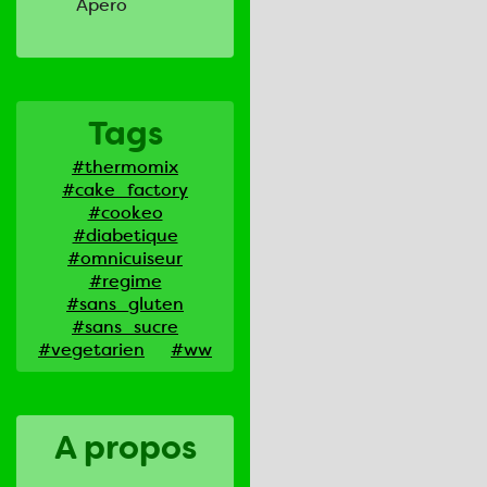
Apero
Tags
#thermomix
#cake_factory
#cookeo
#diabetique
#omnicuiseur
#regime
#sans_gluten
#sans_sucre
#vegetarien
#ww
A propos