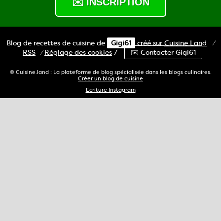
Blog de recettes de cuisine de
Gigi61
créé sur
Cuisine
Land
⁄
RSS
⁄
Réglage des cookies
/
✉️ Contacter Gigi61
© Cuisine.land : La plateforme de blog spécialisée dans les blogs culinaires.
Créer un blog de cuisine
Ecriture Instagram