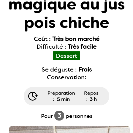
magique au jus
pois chiche
Coût :
Très bon marché
Difficulté :
Très facile
Dessert
Se déguste :
Frais
Conservation:
Préparation
Repos
:
5 min
:
3 h
3
Pour
personnes