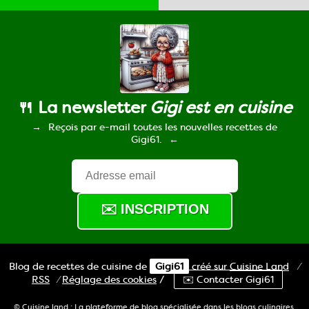
🍴 La newsletter
Gigi est en cuisine
Reçois par e-mail toutes les nouvelles recettes de
Gigi61.
Blog de recettes de cuisine de
Gigi61
créé sur
Cuisine
Land
⁄
RSS
⁄
Réglage des cookies
/
✉️ Contacter Gigi61
© Cuisine.land : La plateforme de blog spécialisée dans les blogs culinaires.