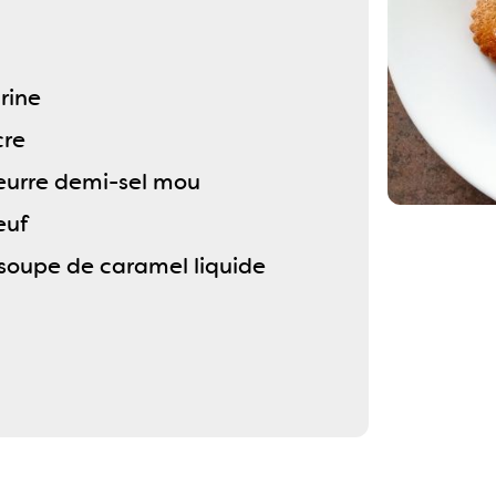
rine
cre
eurre demi-sel mou
euf
à soupe de caramel liquide