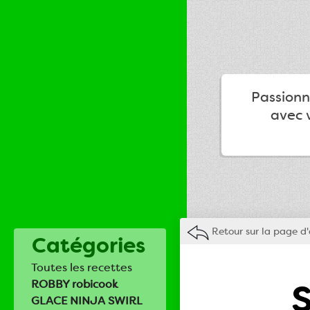
Passionné
avec v
Retour sur la page d'
Catégories
Toutes les recettes
S
ROBBY robicook
GLACE NINJA SWIRL