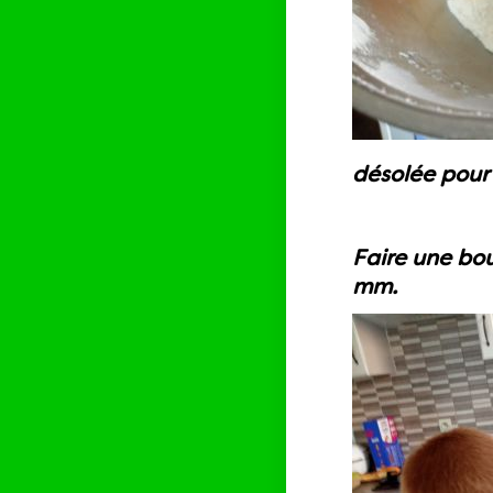
désolée pour l
Faire une bou
mm.