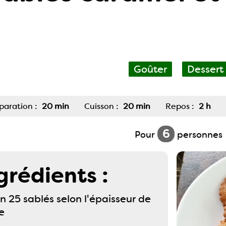
Goûter
Dessert
paration :
20 min
Cuisson :
20 min
Repos :
2 h
6
Pour
personnes
grédients :
n 25 sablés selon l'épaisseur de
e