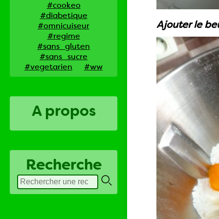
#cookeo
#diabetique
Ajouter le be
#omnicuiseur
#regime
#sans_gluten
#sans_sucre
#vegetarien
#ww
A propos
Recherche