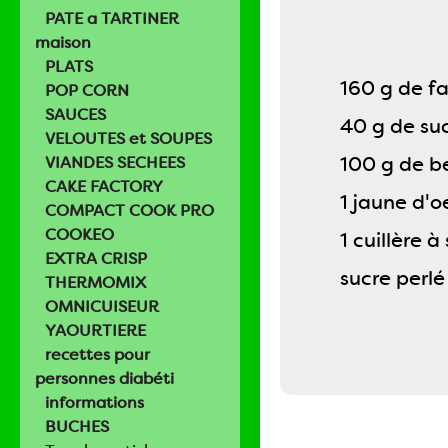
PATE a TARTINER
maison
PLATS
160 g de fa
POP CORN
SAUCES
40 g de su
VELOUTES et SOUPES
100 g de b
VIANDES SECHEES
CAKE FACTORY
1 jaune d'o
COMPACT COOK PRO
COOKEO
1 cuillère 
EXTRA CRISP
sucre perlé
THERMOMIX
OMNICUISEUR
YAOURTIERE
recettes pour
personnes diabéti
informations
BUCHES