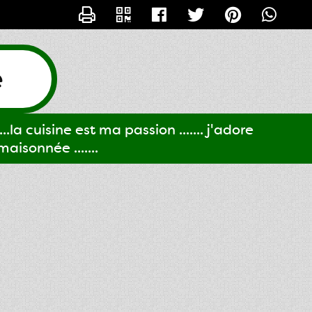
CONTACTER GIGI61
e
..la cuisine est ma passion ....... j'adore
aisonnée .......