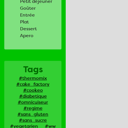
Petit déjeuner
Goûter
Entrée
Plat
Dessert
Apero
Tags
#thermomix
#cake_factory
#cookeo
#diabetique
#omnicuiseur
#regime
#sans_gluten
#sans_sucre
#vegetarien
#ww