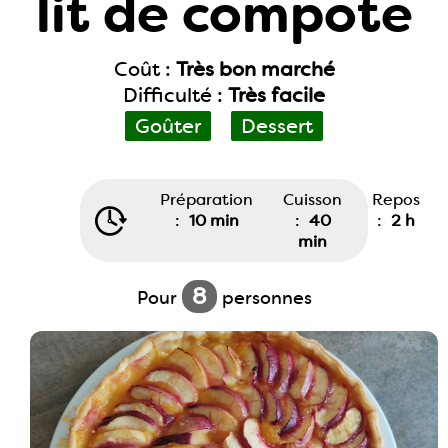
lit de compote
Coût :
Très bon marché
Difficulté :
Très facile
Goûter
Dessert
Préparation
Cuisson
Repos
:
10 min
:
40
:
2 h
min
8
Pour
personnes