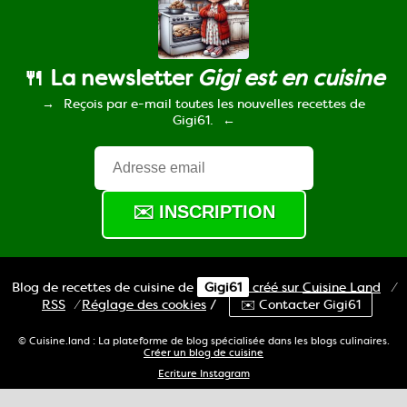
🍴 La newsletter
Gigi est en cuisine
Reçois par e-mail toutes les nouvelles recettes de
Gigi61.
Blog de recettes de cuisine de
Gigi61
créé sur
Cuisine
Land
⁄
RSS
⁄
Réglage des cookies
/
✉️ Contacter Gigi61
© Cuisine.land : La plateforme de blog spécialisée dans les blogs culinaires.
Créer un blog de cuisine
Ecriture Instagram