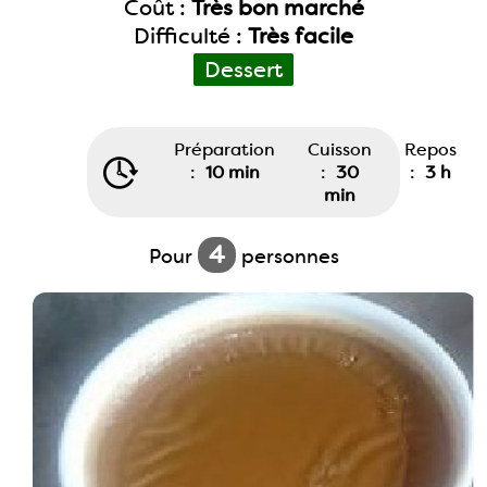
Coût :
Très bon marché
Difficulté :
Très facile
Dessert
Préparation
Cuisson
Repos
:
10 min
:
30
:
3 h
min
4
Pour
personnes