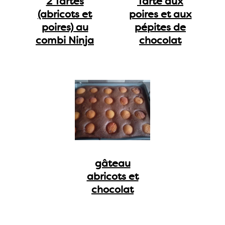
2 Tartes
Tarte aux
(abricots et
poires et aux
poires) au
pépites de
combi Ninja
chocolat
gâteau
abricots et
chocolat