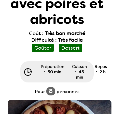
avec poires et
abricots
Coût :
Très bon marché
Difficulté :
Très facile
Goûter
Dessert
Préparation
Cuisson
Repos
:
30 min
:
45
:
2 h
min
8
Pour
personnes